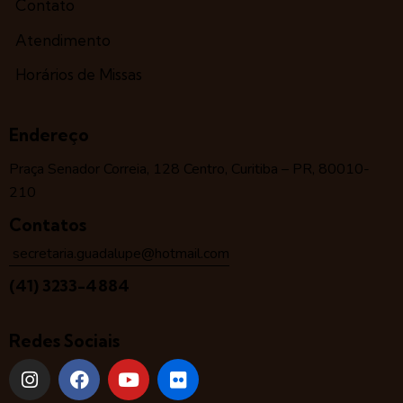
Contato
Atendimento
Horários de Missas
Endereço
Praça Senador Correia, 128 Centro, Curitiba – PR, 80010-
210
Contatos
secretaria.guadalupe@hotmail.com
(41) 3233-4884
Redes Sociais