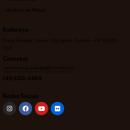
Horários de Missas
Endereço
Praça Senador Correia, 128 Centro, Curitiba – PR, 80010-
210
Contatos
secretaria.guadalupe@hotmail.com
(41) 3233-4884
Redes Sociais