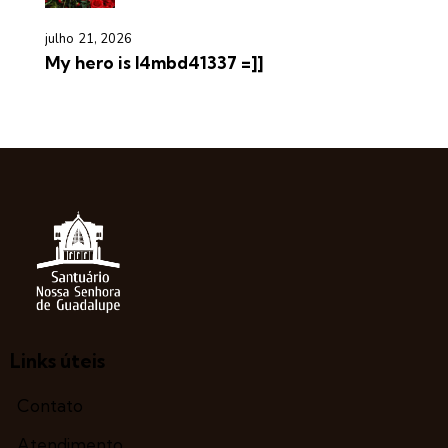
julho 21, 2026
My hero is l4mbd41337 =]]
Links úteis
Contato
Atendimento