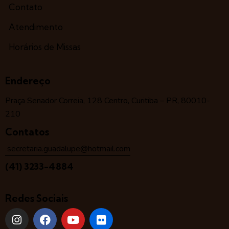
Contato
Atendimento
Horários de Missas
Endereço
Praça Senador Correia, 128 Centro, Curitiba – PR, 80010-
210
Contatos
secretaria.guadalupe@hotmail.com
(41) 3233-4884
Redes Sociais