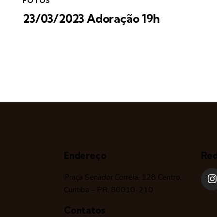
FOTOS
23/03/2023 Adoração 19h
Endereço
Red
Praça Senador Correia, 128 Centro,
Curitiba – PR, 80010-210
Contatos