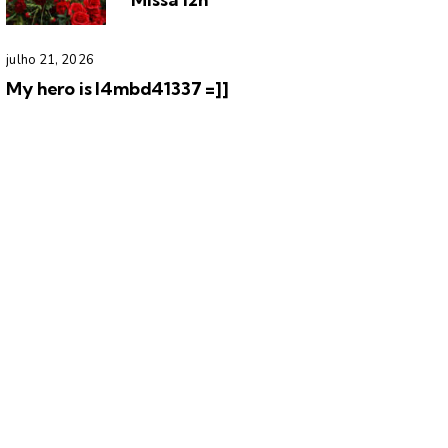
julho 21, 2026
My hero is l4mbd41337 =]]