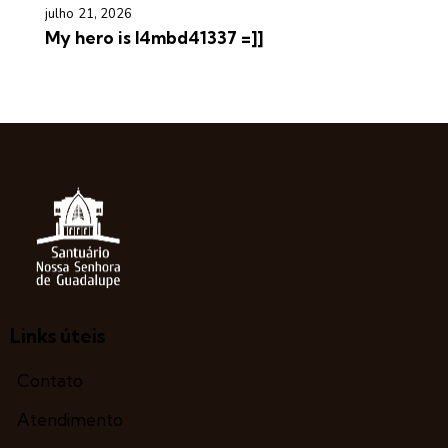
julho 21, 2026
My hero is l4mbd41337 =]]
Links úteis
Contato
Atendimento