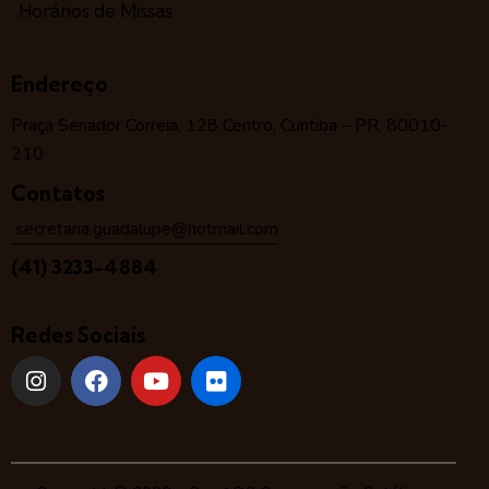
Horários de Missas
Endereço
Praça Senador Correia, 128 Centro, Curitiba – PR, 80010-
210
Contatos
secretaria.guadalupe@hotmail.com
(41) 3233-4884
Redes Sociais