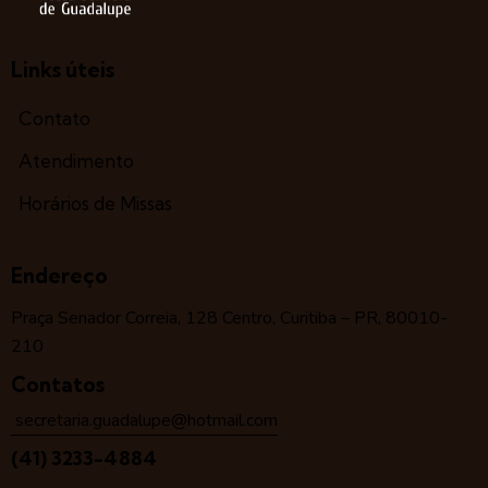
Links úteis
Contato
Atendimento
Horários de Missas
Endereço
Praça Senador Correia, 128 Centro, Curitiba – PR, 80010-
210
Contatos
secretaria.guadalupe@hotmail.com
(41) 3233-4884