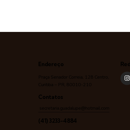
Endereço
Red
Praça Senador Correia, 128 Centro,
Curitiba – PR, 80010-210
Contatos
secretaria.guadalupe@hotmail.com
(41) 3233-4884