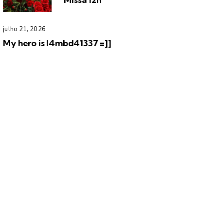
julho 21, 2026
My hero is l4mbd41337 =]]