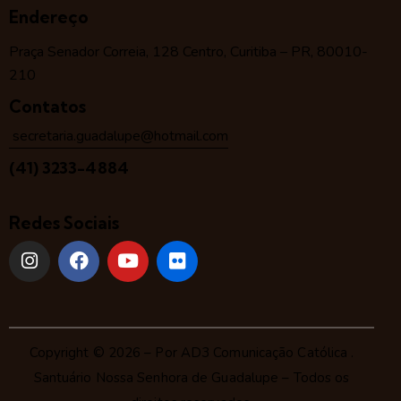
Endereço
Praça Senador Correia, 128 Centro, Curitiba – PR, 80010-
210
Contatos
secretaria.guadalupe@hotmail.com
(41) 3233-4884
Redes Sociais
Copyright © 2026 – Por
AD3 Comunicação Católica
.
Santuário Nossa Senhora de Guadalupe – Todos os