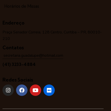
Horários de Missas
Endereço
Praça Senador Correia, 128 Centro, Curitiba – PR, 80010-
210
Contatos
secretaria.guadalupe@hotmail.com
(41) 3233-4884
Redes Sociais