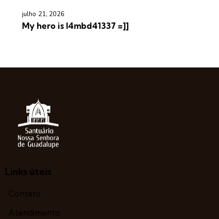
julho 21, 2026
My hero is l4mbd41337 =]]
Links úteis
Contato
Atendimento