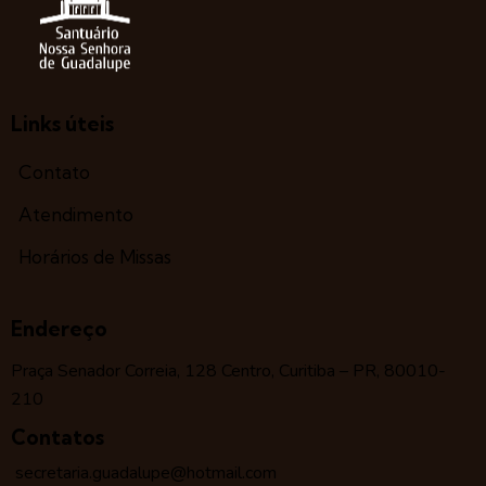
Links úteis
Contato
Atendimento
Horários de Missas
Endereço
Praça Senador Correia, 128 Centro, Curitiba – PR, 80010-
210
Contatos
secretaria.guadalupe@hotmail.com