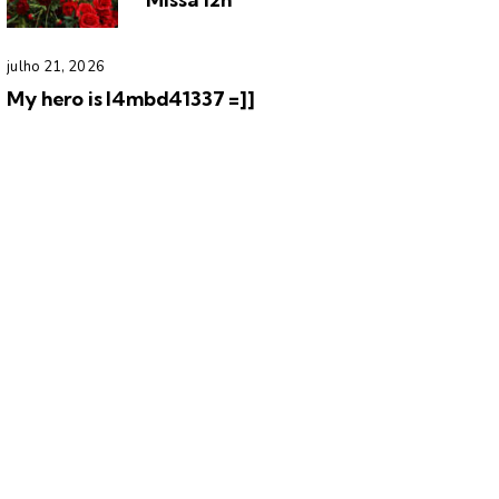
julho 21, 2026
My hero is l4mbd41337 =]]