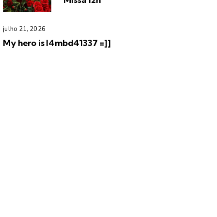
julho 21, 2026
My hero is l4mbd41337 =]]