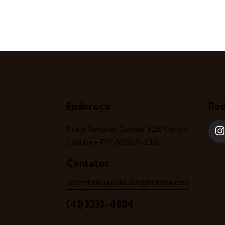
Endereço
Red
Praça Senador Correia, 128 Centro,
Curitiba – PR, 80010-210
Contatos
secretaria.guadalupe@hotmail.com
(41) 3233-4884