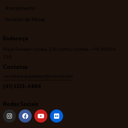
Atendimento
Horários de Missas
Endereço
Praça Senador Correia, 128 Centro, Curitiba – PR, 80010-
210
Contatos
secretaria.guadalupe@hotmail.com
(41) 3233-4884
Redes Sociais