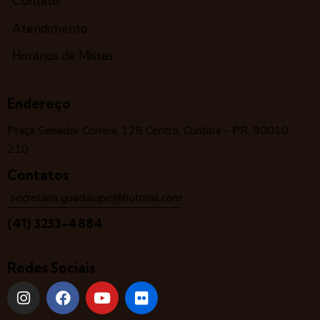
Contato
Atendimento
Horários de Missas
Endereço
Praça Senador Correia, 128 Centro, Curitiba – PR, 80010-
210
Contatos
secretaria.guadalupe@hotmail.com
(41) 3233-4884
Redes Sociais