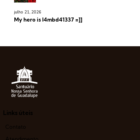
julho 21, 2026
My hero is l4mbd41337 =]]
Links úteis
Contato
Atendimento