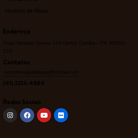
Horários de Missas
Endereço
Praça Senador Correia, 128 Centro, Curitiba – PR, 80010-
210
Contatos
secretaria.guadalupe@hotmail.com
(41) 3233-4884
Redes Sociais