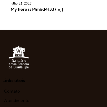
julho 21, 2026
My hero is l4mbd41337 =]]
Links úteis
Contato
Atendimento