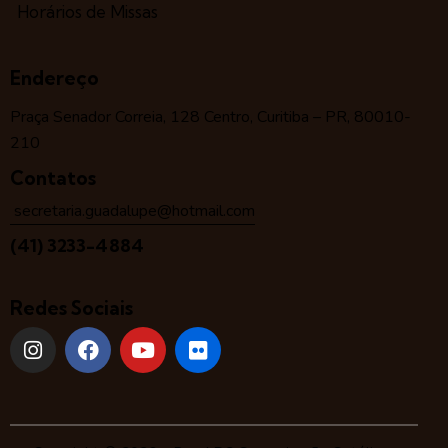
Horários de Missas
Endereço
Praça Senador Correia, 128 Centro, Curitiba – PR, 80010-
210
Contatos
secretaria.guadalupe@hotmail.com
(41) 3233-4884
Redes Sociais