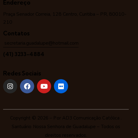
Endereço
Praça Senador Correia, 128 Centro, Curitiba – PR, 80010-
210
Contatos
secretaria.guadalupe@hotmail.com
(41) 3233-4884
Redes Sociais
Copyright © 2026 – Por
AD3 Comunicação Católica
.
Santuário Nossa Senhora de Guadalupe – Todos os
direitos reservados.