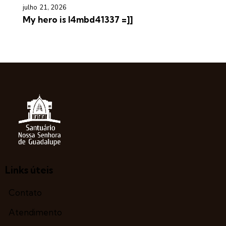
julho 21, 2026
My hero is l4mbd41337 =]]
Links úteis
Contato
Atendimento