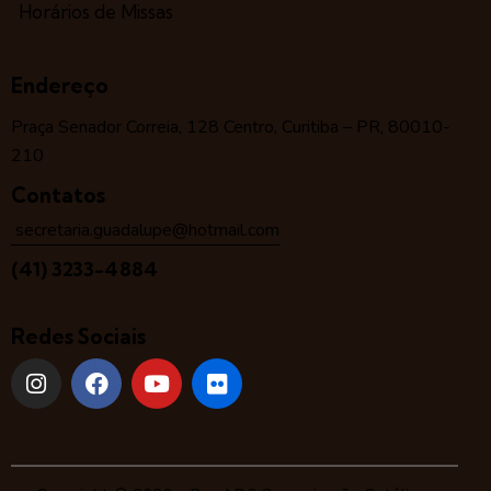
Horários de Missas
Endereço
Praça Senador Correia, 128 Centro, Curitiba – PR, 80010-
210
Contatos
secretaria.guadalupe@hotmail.com
(41) 3233-4884
Redes Sociais