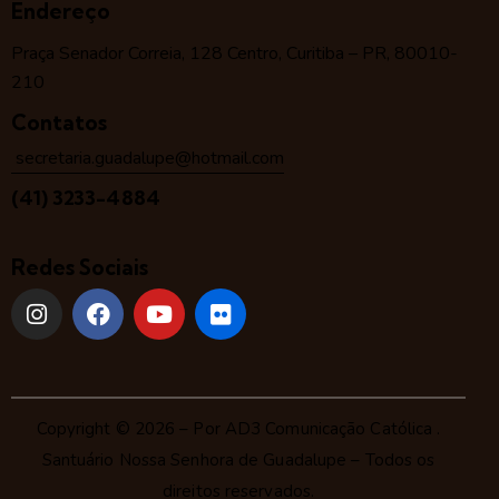
Endereço
Praça Senador Correia, 128 Centro, Curitiba – PR, 80010-
210
Contatos
secretaria.guadalupe@hotmail.com
(41) 3233-4884
Redes Sociais
Copyright © 2026 – Por
AD3 Comunicação Católica
.
Santuário Nossa Senhora de Guadalupe – Todos os
direitos reservados.