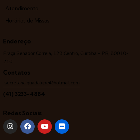
Atendimento
Horários de Missas
Endereço
Praça Senador Correia, 128 Centro, Curitiba – PR, 80010-
210
Contatos
secretaria.guadalupe@hotmail.com
(41) 3233-4884
Redes Sociais