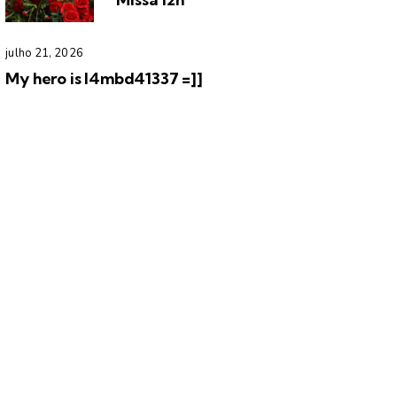
julho 21, 2026
My hero is l4mbd41337 =]]