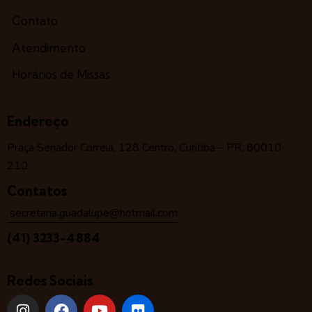
Contato
Atendimento
Horários de Missas
Endereço
Praça Senador Correia, 128 Centro, Curitiba – PR, 80010-
210
Contatos
secretaria.guadalupe@hotmail.com
(41) 3233-4884
Redes Sociais