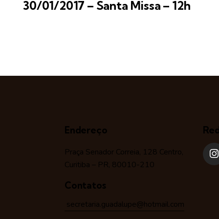
30/01/2017 – Santa Missa – 12h
Endereço
Red
Praça Senador Correia, 128 Centro,
Curitiba – PR, 80010-210
Contatos
secretaria.guadalupe@hotmail.com