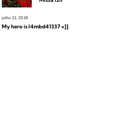
julho 21, 2026
My hero is l4mbd41337 =]]