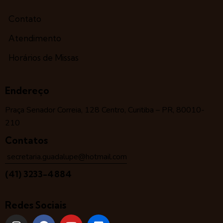
Contato
Atendimento
Horários de Missas
Endereço
Praça Senador Correia, 128 Centro, Curitiba – PR, 80010-
210
Contatos
secretaria.guadalupe@hotmail.com
(41) 3233-4884
Redes Sociais