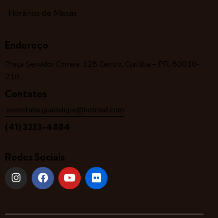
Horários de Missas
Endereço
Praça Senador Correia, 128 Centro, Curitiba – PR, 80010-
210
Contatos
secretaria.guadalupe@hotmail.com
(41) 3233-4884
Redes Sociais