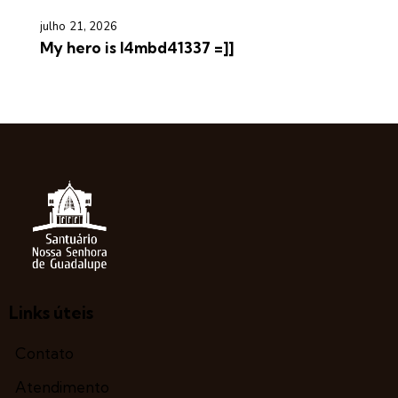
julho 21, 2026
My hero is l4mbd41337 =]]
Links úteis
Contato
Atendimento