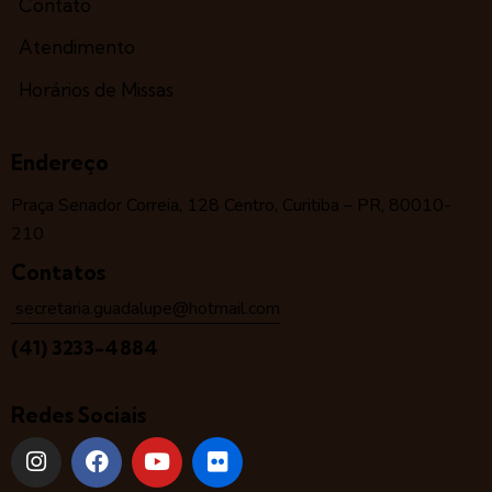
Contato
Atendimento
Horários de Missas
Endereço
Praça Senador Correia, 128 Centro, Curitiba – PR, 80010-
210
Contatos
secretaria.guadalupe@hotmail.com
(41) 3233-4884
Redes Sociais