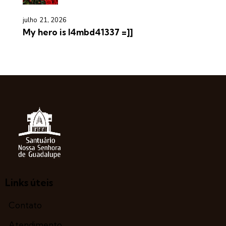
julho 21, 2026
My hero is l4mbd41337 =]]
Links úteis
Contato
Atendimento