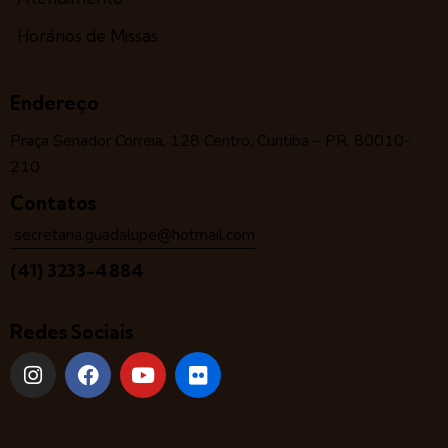
Horários de Missas
Endereço
Praça Senador Correia, 128 Centro, Curitiba – PR, 80010-
210
Contatos
secretaria.guadalupe@hotmail.com
(41) 3233-4884
Redes Sociais