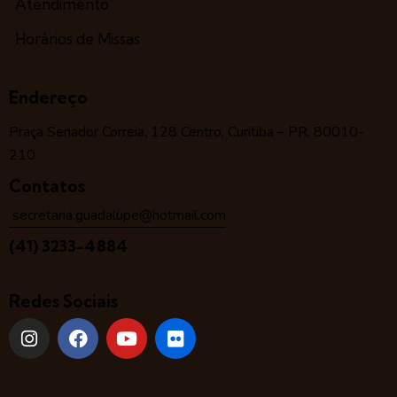
Atendimento
Horários de Missas
Endereço
Praça Senador Correia, 128 Centro, Curitiba – PR, 80010-
210
Contatos
secretaria.guadalupe@hotmail.com
(41) 3233-4884
Redes Sociais