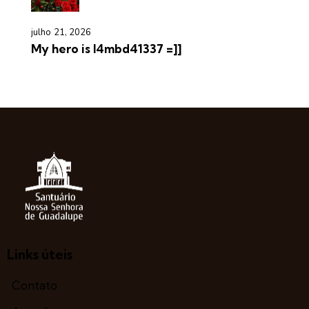
julho 21, 2026
My hero is l4mbd41337 =]]
Links úteis
Contato