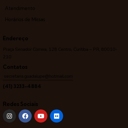
Atendimento
Horários de Missas
Endereço
Praça Senador Correia, 128 Centro, Curitiba – PR, 80010-
210
Contatos
secretaria.guadalupe@hotmail.com
(41) 3233-4884
Redes Sociais