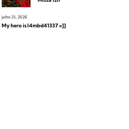
julho 21, 2026
My hero is l4mbd41337 =]]