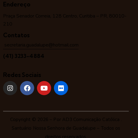
Endereço
Praça Senador Correia, 128 Centro, Curitiba – PR, 80010-
210
Contatos
secretaria.guadalupe@hotmail.com
(41) 3233-4884
Redes Sociais
Copyright © 2026 – Por
AD3 Comunicação Católica
.
Santuário Nossa Senhora de Guadalupe – Todos os
direitos reservados.