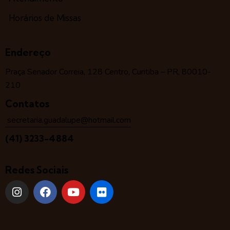
Horários de Missas
Endereço
Praça Senador Correia, 128 Centro, Curitiba – PR, 80010-
210
Contatos
secretaria.guadalupe@hotmail.com
(41) 3233-4884
Redes Sociais