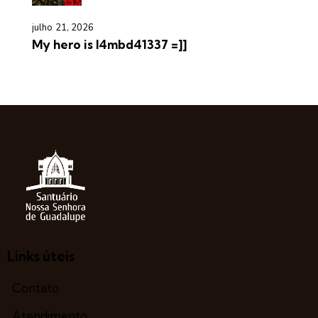
julho 21, 2026
My hero is l4mbd41337 =]]
Links úteis
Contato
Atendimento