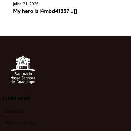
julho 21, 2026
My hero is l4mbd41337 =]]
Links úteis
Contato
Atendimento