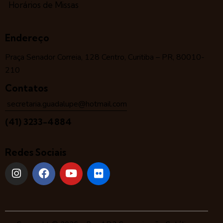
Horários de Missas
Endereço
Praça Senador Correia, 128 Centro, Curitiba – PR, 80010-
210
Contatos
secretaria.guadalupe@hotmail.com
(41) 3233-4884
Redes Sociais