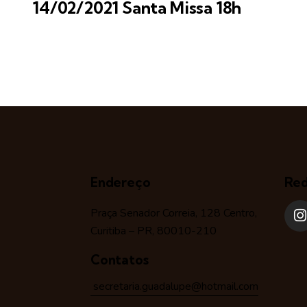
14/02/2021 Santa Missa 18h
Endereço
Red
Praça Senador Correia, 128 Centro,
Curitiba – PR, 80010-210
Contatos
secretaria.guadalupe@hotmail.com