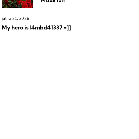
julho 21, 2026
My hero is l4mbd41337 =]]