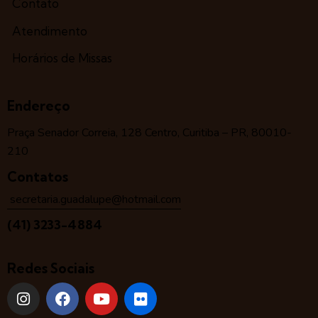
Contato
Atendimento
Horários de Missas
Endereço
Praça Senador Correia, 128 Centro, Curitiba – PR, 80010-
210
Contatos
secretaria.guadalupe@hotmail.com
(41) 3233-4884
Redes Sociais