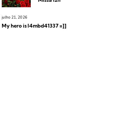
julho 21, 2026
My hero is l4mbd41337 =]]