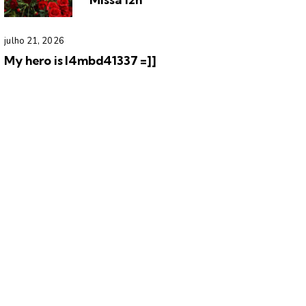
julho 21, 2026
My hero is l4mbd41337 =]]