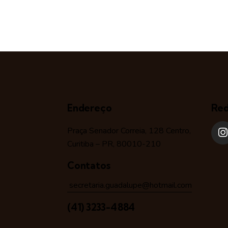
Endereço
Red
Praça Senador Correia, 128 Centro,
Curitiba – PR, 80010-210
Contatos
secretaria.guadalupe@hotmail.com
(41) 3233-4884