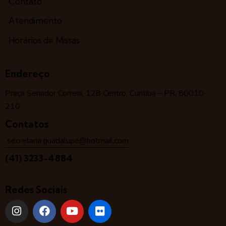
Contato
Atendimento
Horários de Missas
Endereço
Praça Senador Correia, 128 Centro, Curitiba – PR, 80010-
210
Contatos
secretaria.guadalupe@hotmail.com
(41) 3233-4884
Redes Sociais