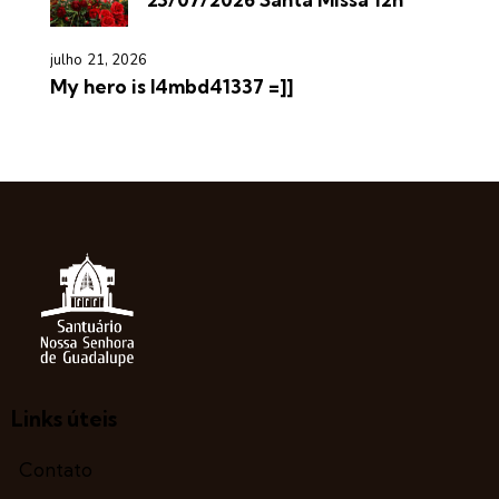
julho 21, 2026
My hero is l4mbd41337 =]]
Links úteis
Contato