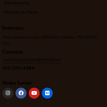
Atendimento
Horários de Missas
Endereço
Praça Senador Correia, 128 Centro, Curitiba – PR, 80010-
210
Contatos
secretaria.guadalupe@hotmail.com
(41) 3233-4884
Redes Sociais