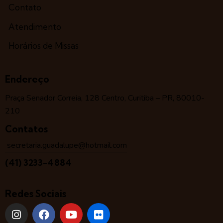
Contato
Atendimento
Horários de Missas
Endereço
Praça Senador Correia, 128 Centro, Curitiba – PR, 80010-
210
Contatos
secretaria.guadalupe@hotmail.com
(41) 3233-4884
Redes Sociais