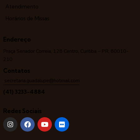
Atendimento
Horários de Missas
Endereço
Praça Senador Correia, 128 Centro, Curitiba – PR, 80010-
210
Contatos
secretaria.guadalupe@hotmail.com
(41) 3233-4884
Redes Sociais