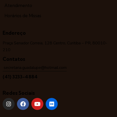
Atendimento
Horários de Missas
Endereço
Praça Senador Correia, 128 Centro, Curitiba – PR, 80010-
210
Contatos
secretaria.guadalupe@hotmail.com
(41) 3233-4884
Redes Sociais