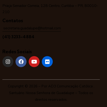
Praça Senador Correia, 128 Centro, Curitiba – PR, 80010-
210
Contatos
secretaria.guadalupe@hotmail.com
(41) 3233-4884
Redes Sociais
Copyright © 2026 – Por
AD3 Comunicação Católica
.
Santuário Nossa Senhora de Guadalupe – Todos os
direitos reservados.