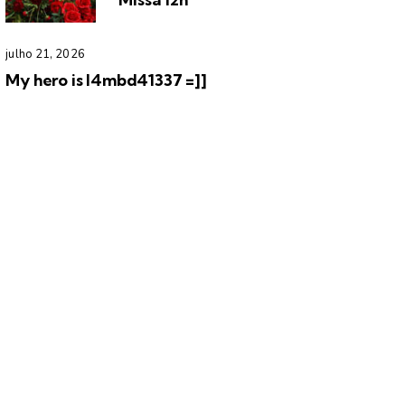
julho 21, 2026
My hero is l4mbd41337 =]]