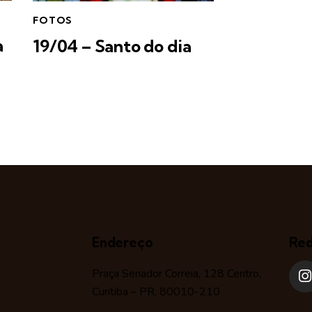
FOTOS
a
19/04 – Santo do dia
Endereço
Red
Praça Senador Correia, 128 Centro,
Curitiba – PR, 80010-210