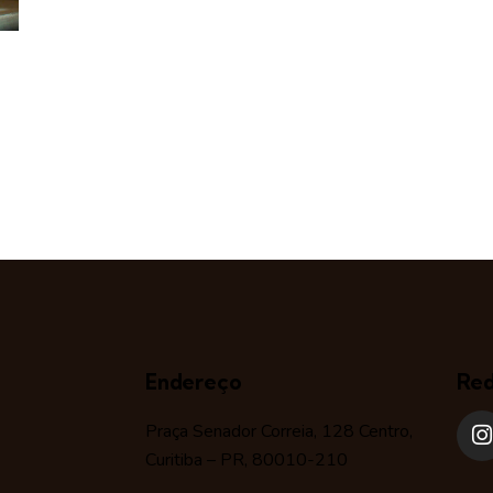
Endereço
Red
Praça Senador Correia, 128 Centro,
Curitiba – PR, 80010-210