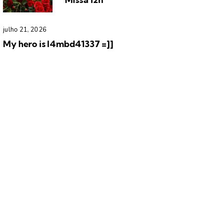
julho 21, 2026
My hero is l4mbd41337 =]]