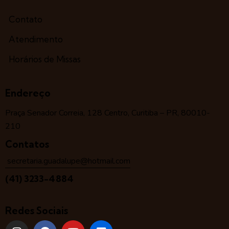
Contato
Atendimento
Horários de Missas
Endereço
Praça Senador Correia, 128 Centro, Curitiba – PR, 80010-
210
Contatos
secretaria.guadalupe@hotmail.com
(41) 3233-4884
Redes Sociais