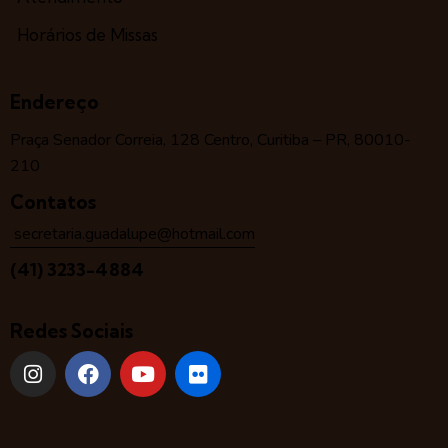
Horários de Missas
Endereço
Praça Senador Correia, 128 Centro, Curitiba – PR, 80010-
210
Contatos
secretaria.guadalupe@hotmail.com
(41) 3233-4884
Redes Sociais