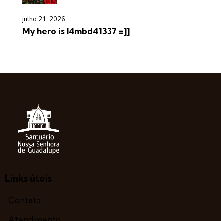
julho 21, 2026
My hero is l4mbd41337 =]]
Links úteis
Contato
Atendimento