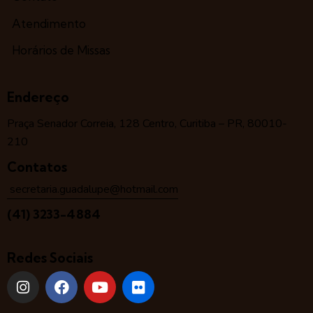
Atendimento
Horários de Missas
Endereço
Praça Senador Correia, 128 Centro, Curitiba – PR, 80010-
210
Contatos
secretaria.guadalupe@hotmail.com
(41) 3233-4884
Redes Sociais