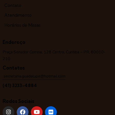
Contato
Atendimento
Horários de Missas
Endereço
Praça Senador Correia, 128 Centro, Curitiba – PR, 80010-
210
Contatos
secretaria.guadalupe@hotmail.com
(41) 3233-4884
Redes Sociais