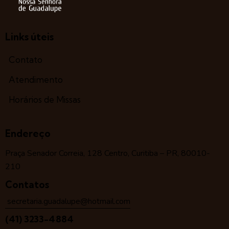
Links úteis
Contato
Atendimento
Horários de Missas
Endereço
Praça Senador Correia, 128 Centro, Curitiba – PR, 80010-
210
Contatos
secretaria.guadalupe@hotmail.com
(41) 3233-4884